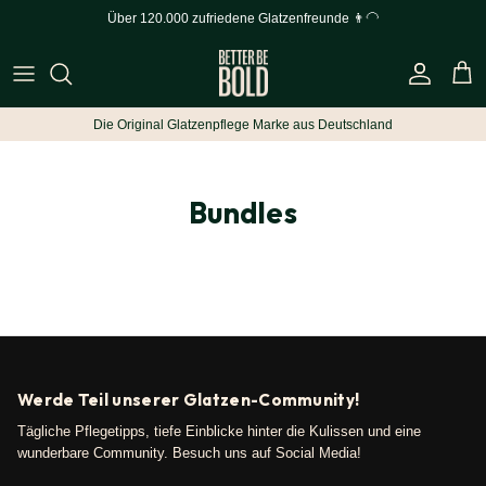
Skip to content
Über 120.000 zufriedene Glatzenfreunde 👨‍🦲
Account
Cart
Die Original Glatzenpflege Marke aus Deutschland
Bundles
Werde Teil unserer Glatzen-Community!
Tägliche Pflegetipps, tiefe Einblicke hinter die Kulissen und eine
wunderbare Community. Besuch uns auf Social Media!