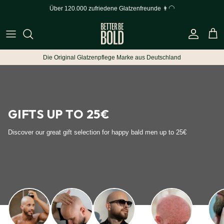
Skip to content
Über 120.000 zufriedene Glatzenfreunde 👨‍🦲
Account
Cart
Die Original Glatzenpflege Marke aus Deutschland
GIFTS UP TO 25€
Discover our great gift selection for happy bald men up to 25€