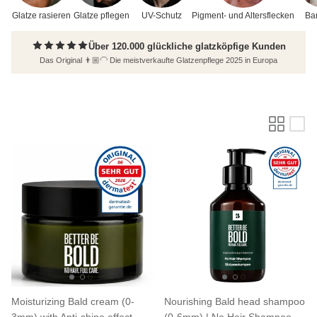
Glatze rasieren
Glatze pflegen
UV-Schutz
Pigment- und Altersflecken
Bar
Über 120.000 glückliche glatzköpfige Kunden
Das Original 👨🏼‍🦲 Die meistverkaufte Glatzenpflege 2025 in Europa
Moisturizing Bald cream (0-
Nourishing Bald head shampoo