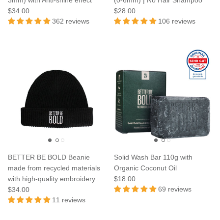
3mm) with Anti-shine effect
(0-6mm) | No Hair Shampoo
$34.00
$28.00
362 reviews
106 reviews
BETTER BE BOLD Beanie
Solid Wash Bar 110g with
made from recycled materials
Organic Coconut Oil
with high-quality embroidery
$18.00
69 reviews
$34.00
11 reviews