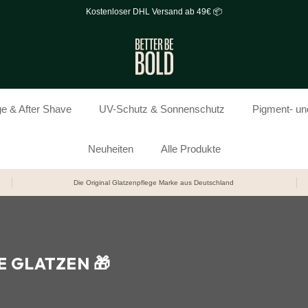
Kostenloser DHL Versand ab 49€ 📦
ge & After Shave
UV-Schutz & Sonnenschutz
Pigment- und
Neuheiten
Alle Produkte
Die Original Glatzenpflege Marke aus Deutschland
 GLATZEN 🎁