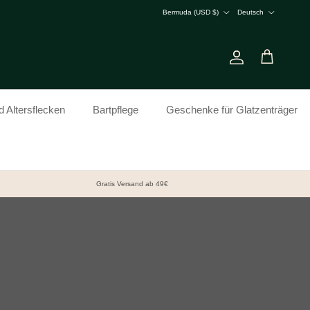
Land/Region
Sprache
Bermuda (USD $)
Deutsch
Konto
Einkaufswagen
 Altersflecken
Bartpflege
Geschenke für Glatzenträger
Gratis Versand ab 49€