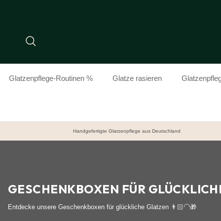
Direkt zum Inhalt
Suchen
Glatzenpflege-Routinen %
Glatze rasieren
Glatzenpfle
Handgefertigte Glatzenpflege aus Deutschland
GESCHENKBOXEN FÜR GLÜCKLICHE
Entdecke unsere Geschenkboxen für glückliche Glatzen 👨🏻‍🦲🎁