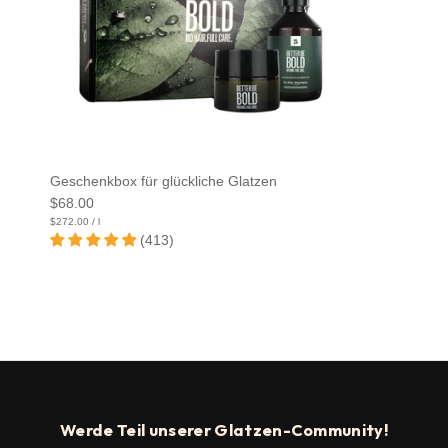
Geschenkbox für glückliche Glatzen
$68.00
Grundpreis
$272.00
/
l
(413)
Werde Teil unserer Glatzen-Community!