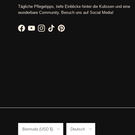
Tägliche Pflegetipps, tiefe Einblicke hinter die Kulissen und eine
wunderbare Community. Besuch uns auf Social Media!
Facebook
YouTube
Instagram
TikTok
Pinterest
Land/Region
Sprache
Bermuda (USD $)
Deutsch