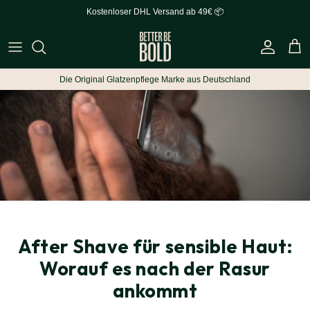
Direkt zum Inhalt
Kostenloser DHL Versand ab 49€ 📦
Konto
Eink
Die Original Glatzenpflege Marke aus Deutschland
After Shave für sensible Haut:
Worauf es nach der Rasur
ankommt