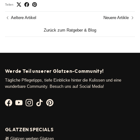
Teilen
Aeltere Artikel
Neuere Artikle
Zurück zum Ratgeber & Blog
Werde Teil unserer Glatzen-Community!
Tägliche Pflegetipps, tiefe Einblicke hinter die Kulissen und eine
wunderbare Community. Besuch uns auf Social Media!
Facebook
YouTube
Instagram
TikTok
Pinterest
GLATZEN SPECIALS
🎁 Glatzen werben Glatzen